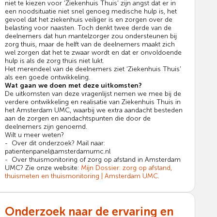
niet te kiezen voor ‘Ziekenhuis Thuis’ zijn angst dat er in
een noodsituatie niet snel genoeg medische hulp is, het
gevoel dat het ziekenhuis veiliger is en zorgen over de
belasting voor naasten. Toch denkt twee derde van de
deelnemers dat hun mantelzorger zou ondersteunen bij
zorg thuis, maar de helft van de deelnemers maakt zich
wel zorgen dat het te zwaar wordt en dat er onvoldoende
hulp is als de zorg thuis niet lukt.
Het merendeel van de deelnemers ziet ‘Ziekenhuis Thuis’
als een goede ontwikkeling.
Wat gaan we doen met deze uitkomsten?
De uitkomsten van deze vragenlijst nemen we mee bij de
verdere ontwikkeling en realisatie van Ziekenhuis Thuis in
het Amsterdam UMC, waarbij we extra aandacht besteden
aan de zorgen en aandachtspunten die door de
deelnemers zijn genoemd.
Wilt u meer weten?
- Over dit onderzoek? Mail naar:
patientenpanel@amsterdamumc.nl
- Over thuismonitoring of zorg op afstand in Amsterdam
UMC? Zie onze website:
Mijn Dossier: zorg op afstand,
thuismeten en thuismonitoring | Amsterdam UMC
.
Onderzoek naar de ervaring en