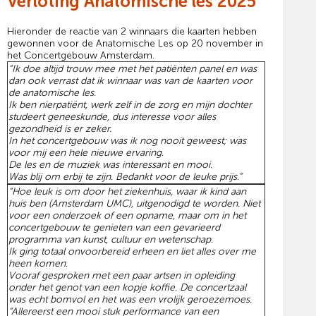
Verloting Anatomische les 2025
Hieronder de reactie van 2 winnaars die kaarten hebben
gewonnen voor de Anatomische Les op 20 november in
het Concertgebouw Amsterdam.
“Ik doe altijd trouw mee met het patiënten panel en was
dan ook verrast dat ik winnaar was van de kaarten voor
de anatomische les.
Ik ben nierpatiënt, werk zelf in de zorg en mijn dochter
studeert geneeskunde, dus interesse voor alles
gezondheid is er zeker.
In het concertgebouw was ik nog nooit geweest; was
voor mij een hele nieuwe ervaring.
De les en de muziek was interessant en mooi.
Was blij om erbij te zijn. Bedankt voor de leuke prijs.”
“Hoe leuk is om door het ziekenhuis, waar ik kind aan
huis ben (Amsterdam UMC), uitgenodigd te worden. Niet
voor een onderzoek of een opname, maar om in het
concertgebouw te genieten van een gevarieerd
programma van kunst, cultuur en wetenschap.
Ik ging totaal onvoorbereid erheen en liet alles over me
heen komen.
Vooraf gesproken met een paar artsen in opleiding
onder het genot van een kopje koffie. De concertzaal
was echt bomvol en het was een vrolijk geroezemoes.
“Allereerst een mooi stuk performance van een