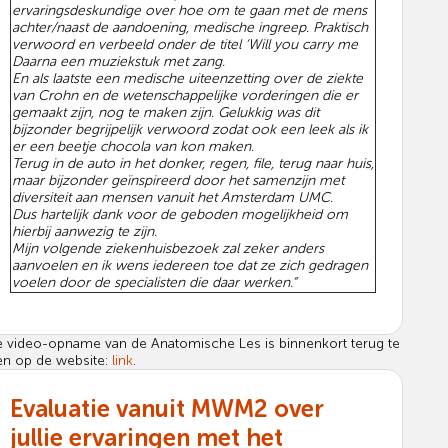
ervaringsdeskundige over hoe om te gaan met de mens
achter/naast de aandoening, medische ingreep. Praktisch
verwoord en verbeeld onder de titel ‘Will you carry me
Daarna een muziekstuk met zang.
En als laatste een medische uiteenzetting over de ziekte
van Crohn en de wetenschappelijke vorderingen die er
gemaakt zijn, nog te maken zijn. Gelukkig was dit
bijzonder begrijpelijk verwoord zodat ook een leek als ik
er een beetje chocola van kon maken.
Terug in de auto in het donker, regen, file, terug naar huis,
maar bijzonder geïnspireerd door het samenzijn met
diversiteit aan mensen vanuit het Amsterdam UMC.
Dus hartelijk dank voor de geboden mogelijkheid om
hierbij aanwezig te zijn.
Mijn volgende ziekenhuisbezoek zal zeker anders
aanvoelen en ik wens iedereen toe dat ze zich gedragen
voelen door de specialisten die daar werken.”
 video-opname van de Anatomische Les is binnenkort terug te
en op de website:
link
.
Evaluatie vanuit MWM2 over
jullie ervaringen met het