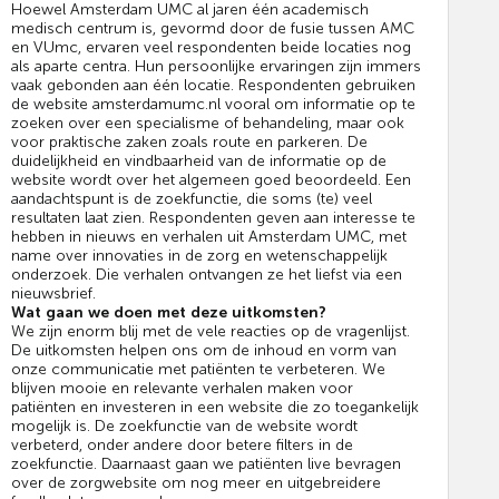
Hoewel Amsterdam UMC al jaren één academisch
medisch centrum is, gevormd door de fusie tussen AMC
en VUmc, ervaren veel respondenten beide locaties nog
als aparte centra. Hun persoonlijke ervaringen zijn immers
vaak gebonden aan één locatie. Respondenten gebruiken
de website amsterdamumc.nl vooral om informatie op te
zoeken over een specialisme of behandeling, maar ook
voor praktische zaken zoals route en parkeren. De
duidelijkheid en vindbaarheid van de informatie op de
website wordt over het algemeen goed beoordeeld. Een
aandachtspunt is de zoekfunctie, die soms (te) veel
resultaten laat zien. Respondenten geven aan interesse te
hebben in nieuws en verhalen uit Amsterdam UMC, met
name over innovaties in de zorg en wetenschappelijk
onderzoek. Die verhalen ontvangen ze het liefst via een
nieuwsbrief.
Wat gaan we doen met deze uitkomsten?
We zijn enorm blij met de vele reacties op de vragenlijst.
De uitkomsten helpen ons om de inhoud en vorm van
onze communicatie met patiënten te verbeteren. We
blijven mooie en relevante verhalen maken voor
patiënten en investeren in een website die zo toegankelijk
mogelijk is. De zoekfunctie van de website wordt
verbeterd, onder andere door betere filters in de
zoekfunctie. Daarnaast gaan we patiënten live bevragen
over de zorgwebsite om nog meer en uitgebreidere