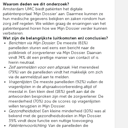
Waarom deden we dit onderzoek?
Amsterdam UMC biedt patiënten het digitale
patiëntenportaal ‘Mijn Dossier’ aan. Daarmee kunnen ze
hun medische gegevens bekijken en zaken rondom hun
zorg zelf regelen. We wilden graag de ervaringen van het
patiëntenpanel horen hoe we Mijn Dossier verder kunnen
verbeteren.
Wat zijn de belangrijkste (uitkomsten en) conclusies?
Berichten via Mijn Dossier
. De meeste (81%)
panelleden sturen wel eens een bericht naar de
polikliniek of zorgverlener via Mijn Dossier. Daarvan
vindt 74% dit een prettige manier van contact of is
hierin neutraal.
Zelf aanmelden voor een afspraak
. Het merendeel
(79%) van de panelleden vindt het makkelijk om zich
via de aanmeldzuil aan te melden.
Vragenlijsten.
De meeste panelleden (92%) vullen de
vragenlijsten in de afspraakvoorbereiding altijd of
meestal in. Een klein deel (18%) geeft aan dat de
antwoorden besproken zijn met de zorgverlener. De
meerderheid (70%) zou de scores op vragenlijsten
willen terugzien in Mijn Dossier.
Gezondheidsdoel
. Een kleine minderheid (10%) was al
bekend met de gezondheidsdoelen in Mijn Dossier.
39% vindt deze functie een nuttige toevoeging.
Patiëntenvoorlichting
. Van de panelleden die