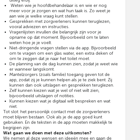
uitleg erbij.
Weten wie je hoofdbehandelaar is en wie er nog
meer voor je zorgen en wat hun taak is. Zo weet je
aan wie je welke vraag kunt stellen.
Gesprekken met zorgverleners kunnen teruglezen,
vooral adviezen en instructies.
Vragenlijsten invullen die belangrijk zijn voor je
opname op dat moment. Bijvoorbeeld om te laten
weten hoe je je voelt.
Niet-dringende vragen stellen via de app. Bijvoorbeeld
om te vragen om een glas water, een extra deken of
om te zeggen dat je naar het toilet moet.
De planning van de dag kunnen zien, zodat je weet wie
er wanneer langskomt.
Mantelzorgers (zoals familie) toegang geven tot de
app, zodat zij je kunnen helpen als je te ziek bent. Zij
kunnen dan ook uitslagen en gesprekken teruglezen.
Zelf kunnen kiezen wat je wel of niet wilt zien,
bijvoorbeeld uitslagen of notities.
Kunnen kiezen wat je digitaal wilt bespreken en wat
niet.
Tot slot: het persoonlijk contact met de zorgverleners
moet blijven bestaan. Ook als je de app goed kunt
gebruiken. En de teksten in de app moeten makkelijk te
begrijpen zijn.
Wat gaan we doen met deze uitkomsten?
We nemen al deze wensen en ideeën mee en gaan de